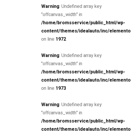
Warning
: Undefined array key
"offcanvas_width" in
/home/bromsservice/public_html/wp-
content/themes/idealauto/inc/elemento
on line
1972
Warning
: Undefined array key
REPARATIONER & SERVICE AV TUNGA FORDON I
"offcanvas_width" in
UMEÅ
/home/bromsservice/public_html/wp-
Ombyggnation av lastbilar
content/themes/idealauto/inc/elemento
on line
1973
Warning
: Undefined array key
"offcanvas_width" in
/home/bromsservice/public_html/wp-
content/themes/idealauto/inc/elemento