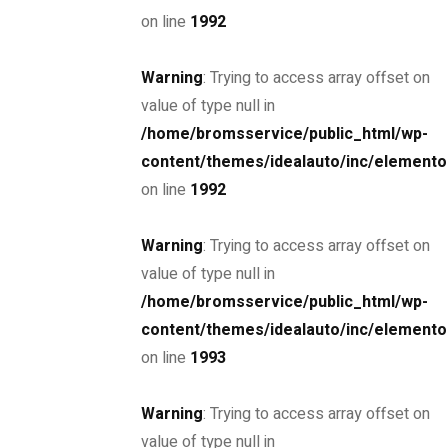
on line
1992
Warning
: Trying to access array offset on
value of type null in
/home/bromsservice/public_html/wp-
content/themes/idealauto/inc/elemento
on line
1992
Ombyggnation av lastbilar
Warning
: Trying to access array offset on
Specialiserad ombyggnad av
value of type null in
lastbilar i Umeå
/home/bromsservice/public_html/wp-
content/themes/idealauto/inc/elemento
Välkommen till vår serviceverkstad i Umeå, där vi
on line
1993
erbjuder skräddarsydda ombyggnationer av lastbilar
enligt dina unika behov och önskemål. Med en passion
Warning
: Trying to access array offset on
för innovation och teknik samt lång erfarenhet, kan vi
value of type null in