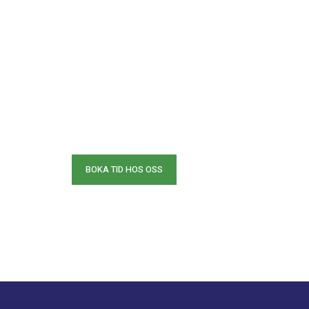
som passar dig eller så
kommer du förbi och
bokar på plats.
VÄLKOMMEN!
090 14 44 33
BOKA TID HOS OSS