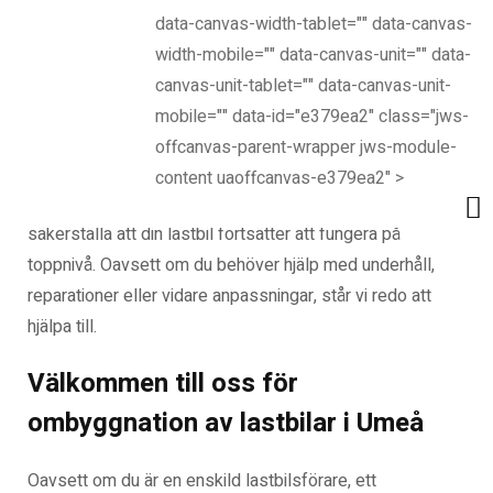
data-canvas-width-tablet="" data-canvas-
ombyggnationer för att säkerställa hållbarhet och
width-mobile="" data-canvas-unit="" data-
pålitlighet.
canvas-unit-tablet="" data-canvas-unit-
Efterföljande service och support
mobile="" data-id="e379ea2" class="jws-
offcanvas-parent-wrapper jws-module-
Efter ombyggnationen slutar inte vår service där. Vi
content uaoffcanvas-e379ea2" >
erbjuder även efterföljande service och support för att
säkerställa att din lastbil fortsätter att fungera på
toppnivå. Oavsett om du behöver hjälp med underhåll,
reparationer eller vidare anpassningar, står vi redo att
hjälpa till.
Välkommen till oss för
ombyggnation av lastbilar i Umeå
Oavsett om du är en enskild lastbilsförare, ett