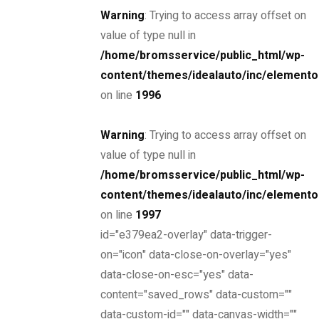
Warning
: Trying to access array offset on
Vårt team består av erfarna tekniker och mekaniker med
value of type null in
djupgående kunskap om lastbilar och deras mekanik. Vi
/home/bromsservice/public_html/wp-
förstår vikten av noggrannhet och kvalitet i vårt arbete,
content/themes/idealauto/inc/elemento
och vi strävar alltid efter att leverera högsta kvalitet i
on line
1996
varje ombyggnationsprojekt. Vi håller oss ständigt
uppdaterade med de senaste tekniska framstegen för
Warning
: Trying to access array offset on
att kunna erbjuda våra kunder de mest innovativa och
value of type null in
effektiva lösningarna.
/home/bromsservice/public_html/wp-
content/themes/idealauto/inc/elemento
Säkerhet och kvalitet först
on line
1997
id="e379ea2-overlay" data-trigger-
Säkerhet är en prioritet i allt vi gör. Alla våra
on="icon" data-close-on-overlay="yes"
ombyggnationer genomgår noggranna tester för att
data-close-on-esc="yes" data-
säkerställa att de uppfyller och överträffar alla relevanta
content="saved_rows" data-custom=""
säkerhetsstandarder. Dessutom används endast
data-custom-id="" data-canvas-width=""
högkvalitativa material och komponenter i alla våra