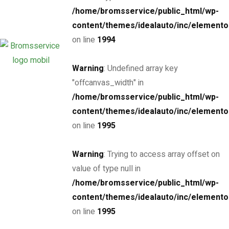
garantera kvalitativa ombyggnationer som höjer lastbilens
/home/bromsservice/public_html/wp-
prestanda och funktionalitet.
content/themes/idealauto/inc/elemento
on line
1994
Anpassade lösningar för varje
lastbil
Warning
: Undefined array key
"offcanvas_width" in
Hos oss står kundens behov och önskemål i fokus. Varje
/home/bromsservice/public_html/wp-
lastbil och dess användningsområde är unikt, därför
content/themes/idealauto/inc/elemento
erbjuder vi anpassade lösningar för varje
on line
1995
ombyggnationsprojekt. Oavsett om du behöver mer
lastutrymme, förbättrade köregenskaper eller
Warning
: Trying to access array offset on
anpassningar för specifika varor, har vi den erfarenhet
value of type null in
och kunskap som krävs för att skapa den bästa
/home/bromsservice/public_html/wp-
lösningen för dig och din lastbil.
content/themes/idealauto/inc/elemento
on line
1995
Erfaren och kunnig personal