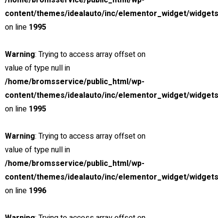
/home/bromsservice/public_html/wp-
Ombyggnad
content/themes/idealauto/inc/elementor_widget/widgets
Jourservice
on line
1995
POPULÄRA LÄNKAR
Warning
: Trying to access array offset on
Om oss
value of type null in
Boka tid
/home/bromsservice/public_html/wp-
Kontakt
content/themes/idealauto/inc/elementor_widget/widgets
on line
1995
Lediga tjänster
Warning
: Trying to access array offset on
value of type null in
/home/bromsservice/public_html/wp-
content/themes/idealauto/inc/elementor_widget/widgets
on line
1996