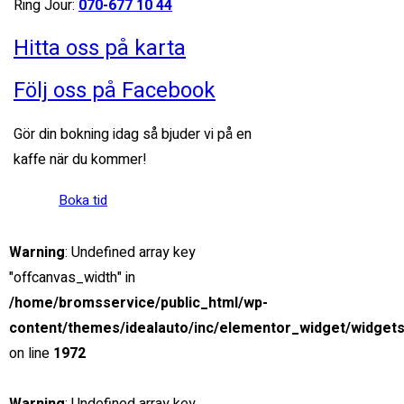
Ring Jour:
070-677 10 44
Hitta oss på karta
SNABB SERVICE
Följ oss på Facebook
Rätt personal, rätt verktyg
Gör din bokning idag så bjuder vi på en
MILJÖMEDVETENHET
kaffe när du kommer!
Verkstad med låg miljöpåverkan
Boka tid
24H JOUR
Dygnet-runt jour för yrkestrafik
Warning
: Undefined array key
"offcanvas_width" in
/home/bromsservice/public_html/wp-
content/themes/idealauto/inc/elementor_widget/widgets
on line
1972