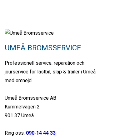
AND LIGHTER
Find yours
Looking for?
UMEÅ BROMSSERVICE
Search
Professionell service, reparation och
Find a dealer
jourservice för lastbil, släp & trailer i Umeå
med omnejd
Now, it’s easier to locate dealer closest to you. Select and
search – That’s it!
Umeå Bromsservice AB
Kummelvägen 2
901 37 Umeå
Ring oss:
090-14 44 33
Search