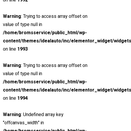
on line
1992
Hög kompetens & lång erfarenhet
Warning
: Trying to access array offset on
value of type null in
/home/bromsservice/public_html/wp-
content/themes/idealauto/inc/elementor_widget/widgets
Umeå Bromsservice AB
erbjuder, reparationer, underhåll och
on line
1993
jourservice för lastbil, släp & trailer med hög servicegrad och kvalitet
som kännetecken. Vi är bl a ackrediterade av SWEDAC för att släcka
Warning
: Trying to access array offset on
tvåor. Välkommen!
value of type null in
FÖLJ OSS PÅ
/home/bromsservice/public_html/wp-
content/themes/idealauto/inc/elementor_widget/widgets
Facebook-f
on line
1994
TJÄNSTER
Reparation
Warning
: Undefined array key
Släckning av 2:or
"offcanvas_width" in