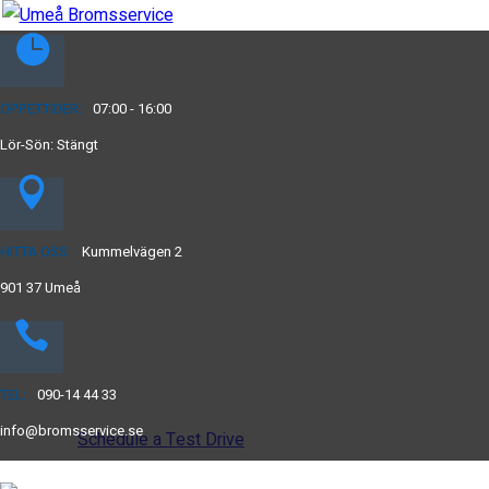
ÖPPETTIDER:
07:00 - 16:00
Lör-Sön: Stängt
Drive the
future
HITTA OSS:
Kummelvägen 2
901 37 Umeå
The car you trust to protect your family,
now protects their future
TEL:
090-14 44 33
info@bromsservice.se
Schedule a Test Drive