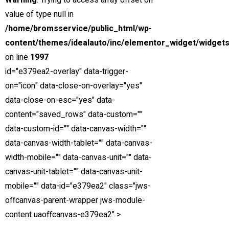
Warning
: Trying to access array offset on
value of type null in
/home/bromsservice/public_html/wp-
content/themes/idealauto/inc/elementor_widget/widgets
Hitta oss
on line
1997
Integritetspolicy
id="e379ea2-overlay" data-trigger-
Copyright © 2022 Umeå Bromsservice
on="icon" data-close-on-overlay="yes"
data-close-on-esc="yes" data-
content="saved_rows" data-custom=""
data-custom-id="" data-canvas-width=""
data-canvas-width-tablet="" data-canvas-
width-mobile="" data-canvas-unit="" data-
canvas-unit-tablet="" data-canvas-unit-
mobile="" data-id="e379ea2" class="jws-
offcanvas-parent-wrapper jws-module-
content uaoffcanvas-e379ea2" >