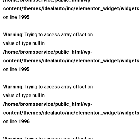
/home/bromsservice/public_html/wp-
Ombyggnad
content/themes/idealauto/inc/elementor_widget/widgets
Jourservice
on line
1995
POPULÄRA LÄNKAR
Warning
: Trying to access array offset on
Om oss
value of type null in
Boka tid
/home/bromsservice/public_html/wp-
Kontakt
content/themes/idealauto/inc/elementor_widget/widgets
on line
1995
Lediga tjänster
Warning
: Trying to access array offset on
value of type null in
/home/bromsservice/public_html/wp-
content/themes/idealauto/inc/elementor_widget/widgets
on line
1996