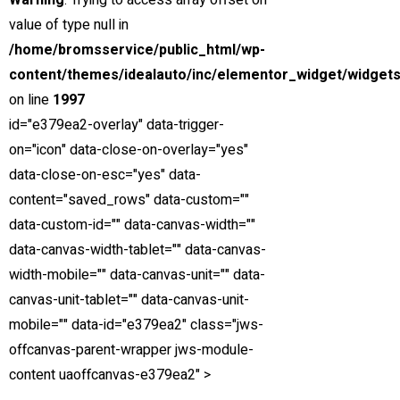
Warning
: Trying to access array offset on
value of type null in
/home/bromsservice/public_html/wp-
content/themes/idealauto/inc/elementor_widget/widgets
Hitta oss
on line
1997
Integritetspolicy
id="e379ea2-overlay" data-trigger-
Copyright © 2022 Umeå Bromsservice
on="icon" data-close-on-overlay="yes"
data-close-on-esc="yes" data-
content="saved_rows" data-custom=""
data-custom-id="" data-canvas-width=""
data-canvas-width-tablet="" data-canvas-
width-mobile="" data-canvas-unit="" data-
canvas-unit-tablet="" data-canvas-unit-
mobile="" data-id="e379ea2" class="jws-
offcanvas-parent-wrapper jws-module-
content uaoffcanvas-e379ea2" >