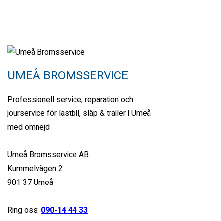
AND LIGHTER
Find yours
Looking for?
UMEÅ BROMSSERVICE
Search
Professionell service, reparation och
Find a dealer
jourservice för lastbil, släp & trailer i Umeå
med omnejd
Now, it’s easier to locate dealer closest to you. Select and
search – That’s it!
Umeå Bromsservice AB
Kummelvägen 2
901 37 Umeå
Ring oss:
090-14 44 33
Search