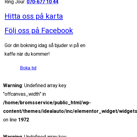
Ring Jour:
070-677 10 44
Hitta oss på karta
SNABB SERVICE
Följ oss på Facebook
Rätt personal, rätt verktyg
Gör din bokning idag så bjuder vi på en
MILJÖMEDVETENHET
kaffe när du kommer!
Verkstad med låg miljöpåverkan
Boka tid
24H JOUR
Dygnet-runt jour för yrkestrafik
Warning
: Undefined array key
"offcanvas_width" in
/home/bromsservice/public_html/wp-
content/themes/idealauto/inc/elementor_widget/widgets
on line
1972