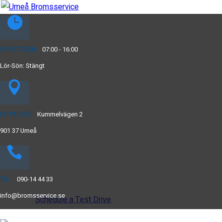
ÖPPETTIDER:
07:00 - 16:00
Lör-Sön: Stängt
Drive the
future
HITTA OSS:
Kummelvägen 2
901 37 Umeå
The car you trust to protect your family,
now protects their future
TEL:
090-14 44 33
info@bromsservice.se
Schedule a Test Drive