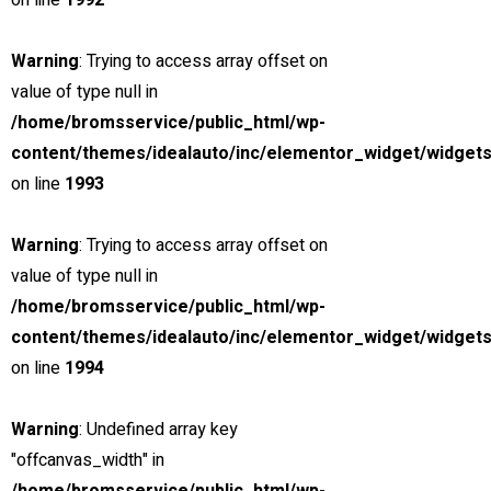
on line
1992
Hög kompetens & lång erfarenhet
Warning
: Trying to access array offset on
value of type null in
/home/bromsservice/public_html/wp-
content/themes/idealauto/inc/elementor_widget/widgets
Umeå Bromsservice AB
erbjuder, reparationer, underhåll och
on line
1993
jourservice för lastbil, släp & trailer med hög servicegrad och kvalitet
som kännetecken. Vi är bl a ackrediterade av SWEDAC för att släcka
Warning
: Trying to access array offset on
tvåor. Välkommen!
value of type null in
FÖLJ OSS PÅ
/home/bromsservice/public_html/wp-
content/themes/idealauto/inc/elementor_widget/widgets
Facebook-f
on line
1994
TJÄNSTER
Reparation
Warning
: Undefined array key
Släckning av 2:or
"offcanvas_width" in