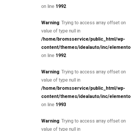
on line
1992
Ombyggnation av lastbilar
Warning
: Trying to access array offset on
Specialiserad ombyggnad av lastbilar i Umeå Välkommen
value of type null in
till vår serviceverkstad i Umeå, där vi erbjuder
/home/bromsservice/public_html/wp-
skräddarsydda ombyggnationer av lastbilar enligt dina
content/themes/idealauto/inc/elemento
unika behov och önskemål. Med en passion för innovation
on line
1992
och teknik samt lång erfarenhet, kan vi garantera kvalitativa
ombyggnationer som höjer lastbilens prestanda och
Warning
: Trying to access array offset on
funktionalitet. Anpassade lösningar för varje...
value of type null in
Read more
/home/bromsservice/public_html/wp-
content/themes/idealauto/inc/elemento
on line
1993
6 januari, 2021
Warning
: Trying to access array offset on
value of type null in