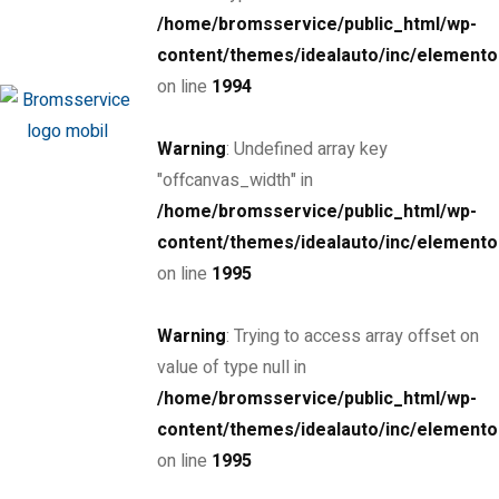
Jourservice / jourbil
/home/bromsservice/public_html/wp-
content/themes/idealauto/inc/elemento
Vår 24h jourservice i Umeå – en trygghet för yrkestrafiken
on line
1994
I Umeå är vi ledande inom 24h jourservice för lastbilar, släp
och trailers. Oavsett tid på dygnet står vi redo att snabbt
Warning
: Undefined array key
och effektivt hjälpa dig med eventuella problem på vägen.
"offcanvas_width" in
Vår jourbil är alltid bara ett samtal bort, och...
/home/bromsservice/public_html/wp-
Read more
content/themes/idealauto/inc/elemento
on line
1995
Warning
: Trying to access array offset on
4 januari, 2021
value of type null in
Reparation av lastbilar, släp &
/home/bromsservice/public_html/wp-
trailers
content/themes/idealauto/inc/elemento
on line
1995
Välkommen till Umeå Bromsservice – din