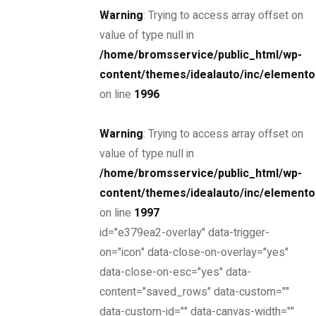
fullserviceverkstad för lastbilar, släp och trailers Umeå
Warning
: Trying to access array offset on
Bromsservice är en dedikerad serviceverkstad i Umeå
value of type null in
specialiserad på lastbilar, släp och trailers. Med ett team
/home/bromsservice/public_html/wp-
av erfarna och kvalificerade mekaniker, erbjuder vi en
content/themes/idealauto/inc/elemento
omfattande uppsättning av tjänster – från rutinmässigt
on line
1996
underhåll och service till komplexa reparationer....
Warning
: Trying to access array offset on
Read more
value of type null in
/home/bromsservice/public_html/wp-
content/themes/idealauto/inc/elemento
on line
1997
4 januari, 2021
id="e379ea2-overlay" data-trigger-
Bromsrenoveringar
on="icon" data-close-on-overlay="yes"
data-close-on-esc="yes" data-
Umeås specialister på bromsservice och bromsrenovering
content="saved_rows" data-custom=""
för lastbilar och tunga fordon Att hålla tunga fordon och
data-custom-id="" data-canvas-width=""