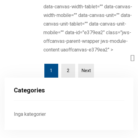
lastbilar säkra och effektiva på vägen är en prioritet för alla
data-canvas-width-tablet="" data-canvas-
företag. Bromssystemet är kritiskt i detta sammanhang,
width-mobile="" data-canvas-unit="" data-
och det är här vi kommer in. Med en lång historik av
canvas-unit-tablet="" data-canvas-unit-
expertis inom bromsservice och...
mobile="" data-id="e379ea2" class="jws-
offcanvas-parent-wrapper jws-module-
Read more
content uaoffcanvas-e379ea2" >
1
2
Next
Categories
Inga kategorier