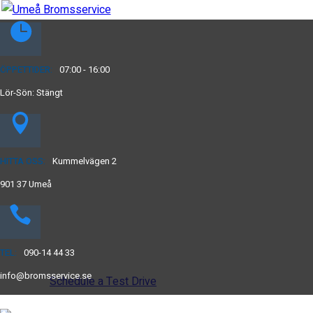
ÖPPETTIDER:
07:00 - 16:00
Lör-Sön: Stängt
Drive the
future
HITTA OSS:
Kummelvägen 2
901 37 Umeå
The car you trust to protect your family,
now protects their future
TEL:
090-14 44 33
info@bromsservice.se
Schedule a Test Drive