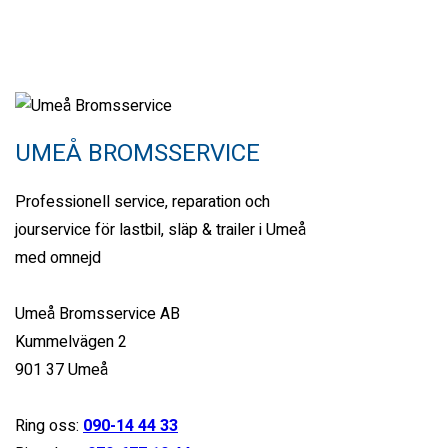
Petrol
12000
4.0 cc
Sports car
26 januari, 2021
UMEÅ BROMSSERVICE
View compare
Add to compare
View Gallery
Professionell service, reparation och
$6,900
jourservice för lastbil, släp & trailer i Umeå
MSRP: $72,300
med omnejd
Mercedes-Benz AMG GT 2 door
Tokyo Tina, Chapel ...
Umeå Bromsservice AB
Kummelvägen 2
Petrol
901 37 Umeå
24000
4.0 cc
Ring oss:
090-14 44 33
Sedan