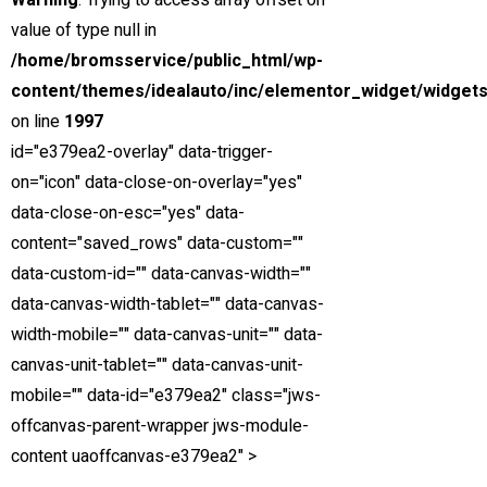
Warning
: Trying to access array offset on
value of type null in
LÅNG ERFARENHET
/home/bromsservice/public_html/wp-
Hög kompetens & lång erfarenhet
content/themes/idealauto/inc/elementor_widget/widgets
on line
1997
id="e379ea2-overlay" data-trigger-
on="icon" data-close-on-overlay="yes"
data-close-on-esc="yes" data-
content="saved_rows" data-custom=""
Umeå Bromsservice AB
erbjuder, reparationer, underhåll och
jourservice för lastbil, släp & trailer med hög servicegrad och kvalitet
data-custom-id="" data-canvas-width=""
som kännetecken. Vi är bl a ackrediterade av SWEDAC för att släcka
data-canvas-width-tablet="" data-canvas-
tvåor. Välkommen!
width-mobile="" data-canvas-unit="" data-
canvas-unit-tablet="" data-canvas-unit-
FÖLJ OSS PÅ
mobile="" data-id="e379ea2" class="jws-
Facebook-f
offcanvas-parent-wrapper jws-module-
TJÄNSTER
content uaoffcanvas-e379ea2" >