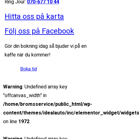
Ring Jour:
070-677 10 44
26 januari, 2021
Hitta oss på karta
View compare
Add to compare
View Gallery
Följ oss på Facebook
$6,900
MSRP: $72,300
Gör din bokning idag så bjuder vi på en
Mercedes-Benz S class 2 door
kaffe när du kommer!
Tokyo Tina, Chapel ...
Boka tid
Petrol
15000
Warning
: Undefined array key
4.4 cc
"offcanvas_width" in
Sedan
/home/bromsservice/public_html/wp-
content/themes/idealauto/inc/elementor_widget/widgets
16 oktober, 2020
on line
1972
THE NEW 2020