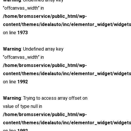
SILVER MONSTER
Warning
: Undefined array key
"offcanvas_width" in
BIGGER, STRONGER
/home/bromsservice/public_html/wp-
content/themes/idealauto/inc/elementor_widget/widgets
AND LIGHTER
on line
1973
Find yours
Warning
: Undefined array key
Looking for?
"offcanvas_width" in
/home/bromsservice/public_html/wp-
Search
content/themes/idealauto/inc/elementor_widget/widgets
on line
1992
Find a dealer
Warning
: Trying to access array offset on
Now, it’s easier to locate dealer closest to you. Select and
value of type null in
search – That’s it!
/home/bromsservice/public_html/wp-
content/themes/idealauto/inc/elementor_widget/widgets