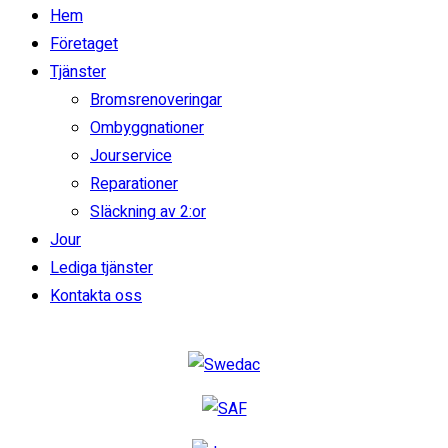
Reparation
Hem
Släckning av 2:or
Företaget
Tjänster
Ombyggnad
Bromsrenoveringar
Jourservice
Ombyggnationer
POPULÄRA LÄNKAR
Jourservice
Reparationer
Om oss
Släckning av 2:or
Boka tid
Jour
Kontakt
Lediga tjänster
Lediga tjänster
Kontakta oss