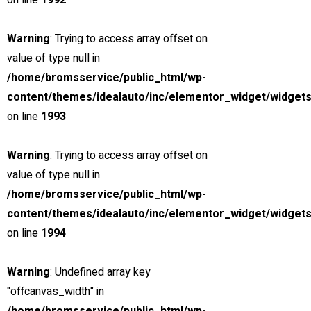
on line
1992
Warning
: Trying to access array offset on
Search
value of type null in
/home/bromsservice/public_html/wp-
SNABB SERVICE
content/themes/idealauto/inc/elementor_widget/widgets
on line
1993
Rätt personal, rätt verktyg
MILJÖMEDVETENHET
Warning
: Trying to access array offset on
value of type null in
Verkstad med låg miljöpåverkan
/home/bromsservice/public_html/wp-
24H JOUR
content/themes/idealauto/inc/elementor_widget/widgets
on line
1994
Dygnet-runt jour för yrkestrafik
Warning
: Undefined array key
"offcanvas_width" in