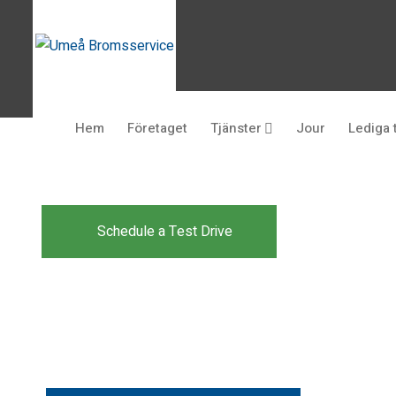
Drive the
The car you trust to prote
Hem
Företaget
Tjänster
Jour
Lediga 
now protects their future
future
Schedule a Test Drive