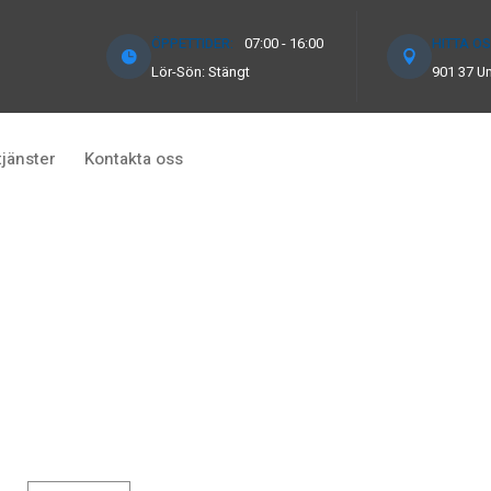
ÖPPETTIDER:
07:00 - 16:00
HITTA OS
Lör-Sön: Stängt
901 37 U
ct your family,
tjänster
Kontakta oss