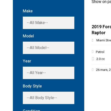
Show on p
Make
2019 For
Raptor
Model
Miami Stre
Petrol
2.0 cc
Year
26 mars, 
Body Style