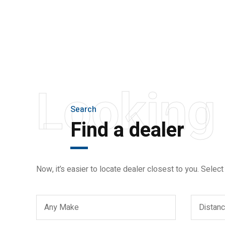
BIGGER, STRONGER
AND LIGHTER
Looking 
Search
Find a dealer
Now, it’s easier to locate dealer closest to you. Select