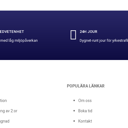
EDVETENHET
24H JOUR
 med låg miljöpåverkan
Dygnet-runt jour för yrkestrafi
POPULÄRA LÄNKAR
tion
Om oss
ng av 2:or
Boka tid
gnad
Kontakt