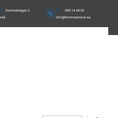
S:
Kummelvägen 2
TEL:
090-14 44 33
meå
info@bromsservice.se