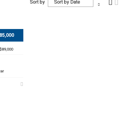
Sort by
85,000
$89,000
car