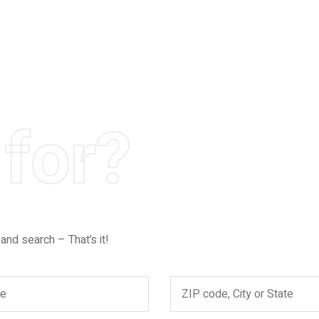
for?
 and search – That’s it!