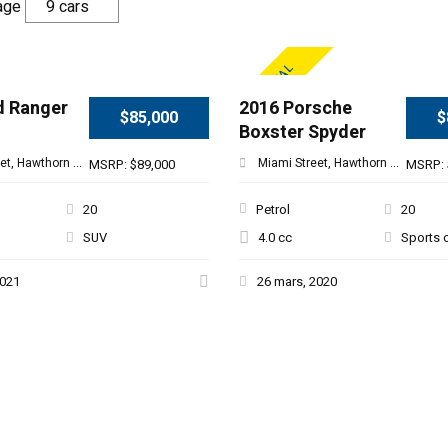
age
SPECIAL
d Ranger
2016 Porsche
$85,000
$
Boxster Spyder
et, Hawthorn ...
Miami Street, Hawthorn ...
MSRP: $89,000
MSRP: 
20
Petrol
20
SUV
4.0 cc
Sports 
2021
26 mars, 2020